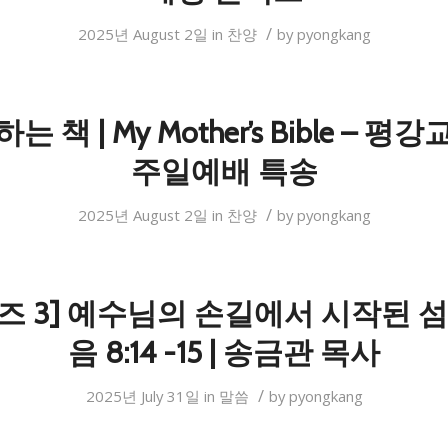
/
2025년 August 2일
in
찬양
by
pyongkang
 책 | My Mother’s Bible – 
주일예배 특송
/
2025년 August 2일
in
찬양
by
pyongkang
즈 3] 예수님의 손길에서 시작된 섬
음 8:14 -15 | 송금관 목사
/
2025년 July 31일
in
말씀
by
pyongkang