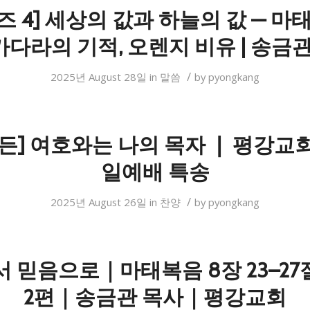
 4] 세상의 값과 하늘의 값 — 마태
| 가다라의 기적, 오렌지 비유 | 송금
/
2025년 August 28일
in
말씀
by
pyongkang
든] 여호와는 나의 목자 ❘ 평강교
일예배 특송
/
2025년 August 26일
in
찬양
by
pyongkang
 믿음으로｜마태복음 8장 23–2
2편｜송금관 목사｜평강교회