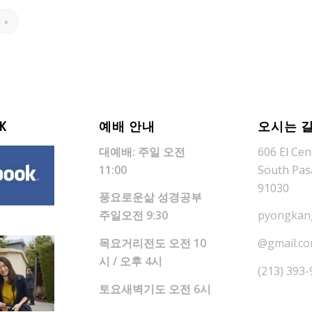
»
K
예배 안내
오시는 
대예배: 주일 오전
606 El Cent
11:00
South Pas
91030
풍요로운삶 성경공부
주일오전 9:30
pyongkan
목요거리전도 오전 10
@gmail.c
시 / 오후 4시
(213) 393
토요새벽기도 오전 6시