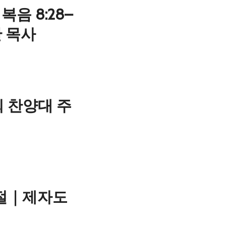
복음 8:28–
관 목사
회 찬양대 주
7절｜제자도