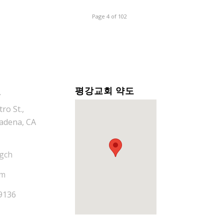
Page 4 of 102
길
평강교회 약도
ro St.,
adena, CA
gch
om
-9136