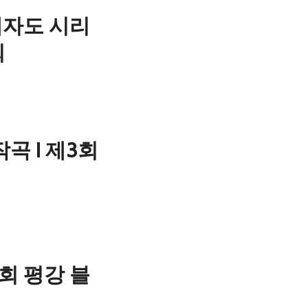
 제자도 시리
회
작곡 I 제3회
3회 평강 블