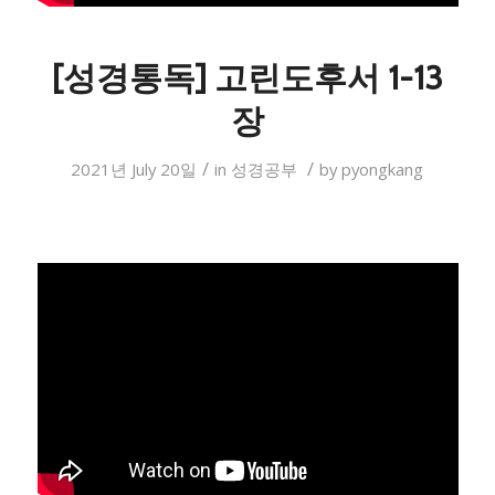
[성경통독] 고린도후서 1-13
장
/
/
2021년 July 20일
in
성경공부
by
pyongkang