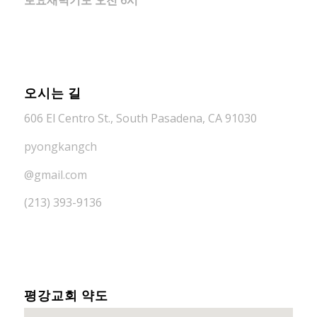
토요새벽기도 오전 6시
오시는 길
606 El Centro St., South Pasadena, CA 91030
pyongkangch
@gmail.com
(213) 393-9136
평강교회 약도