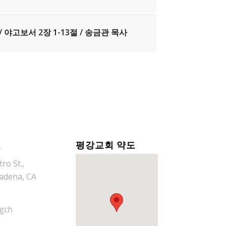
 야고보서 2장 1-13절 / 송금관 목사
길
평강교회 약도
ro St.,
adena, CA
gch