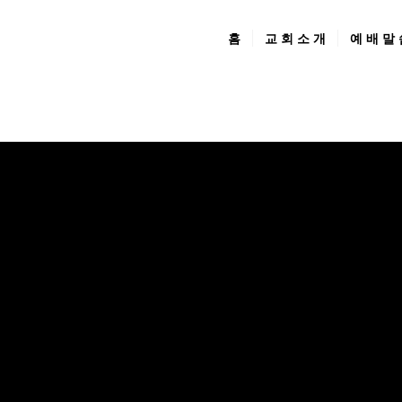
홈
교 회 소 개
예 배 말